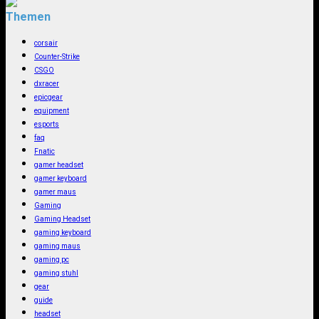
Themen
corsair
Counter-Strike
CSGO
dxracer
epicgear
equipment
esports
faq
Fnatic
gamer headset
gamer keyboard
gamer maus
Gaming
Gaming Headset
gaming keyboard
gaming maus
gaming pc
gaming stuhl
gear
guide
headset