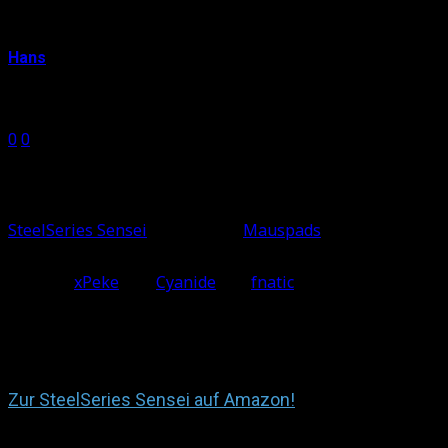
SteelSeries Sensei Test
Hans
6. Mai 2014
0
0
Shares
0
0
Unser Gamer-Maus-Test testet für euch regelmäßig die
besten Mäuse für Gamer! Den Anfang macht heute die
SteelSeries Sensei
, die auf den
Mauspads
vieler
bekannter Pro-Gamer zu finden ist. So spielen zum
Beispiel
xPeke
und
Cyanide
von
fnatic
ihre League-of-
Legends-Matches mit dieser Maus. Grund genug also für
uns, die SteelSeries Sensei in unserem Gamer-Maus-Test
genauer unter die Lupe zu nehmen!
Zur SteelSeries Sensei auf Amazon!