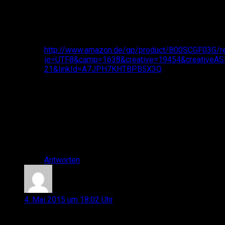
sehr gute, aber recht kleine Mäuse sind. Bei
größeren Händen würde ich persönlich zur Zowie
EC2 raten: Hier bekommst du eine Gamer Maus
mit dem derzeit besten Sensor (Avago 3310) am
Markt:
http://www.amazon.de/gp/product/B00SCGF03G/re
ie=UTF8&camp=1638&creative=19454&creativeA
21&linkId=A7JPH7KHTBPB5X3Q
Alternativ macht auch die Razer Deathadder Sinn,
da die Form recht ähnlich ist – im direkten
Vergleich würde ich aber aufgrund der besseren
Komponenten immer zur Zowie EC2 greifen.
Hoffe das hilft!
Cheers, Hans
Antworten
Marius89
sagt:
4. Mai 2015 um 18:02 Uhr
Hey Leute bin auf der Suche nach einer Gaming Maus