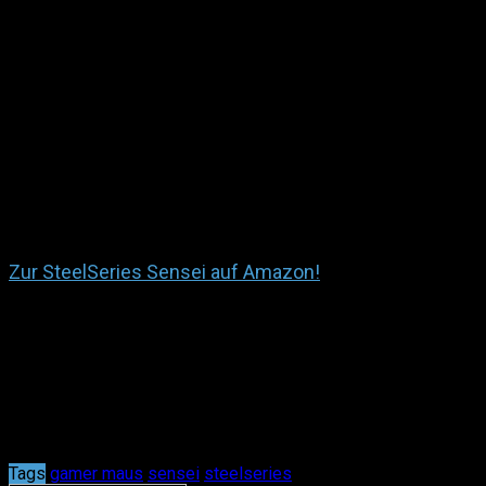
Controller in der Hand zu haben! Abzüge gibt es in
diesem Gamer-Maus-Test lediglich für die suboptimale
Platzierung der rechten Zusatztasten, sowie den nicht
perfekten Sensor.
Haptik:
9/10
Features:
5/10
eSports-Tauglichkeit:
5/10
Gesamtwertung:
6/10
Zur SteelSeries Sensei auf Amazon!
Sag uns was Du darüber denkst!
Kommentare
Tags
gamer maus
sensei
steelseries