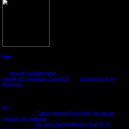
Hans
Hans ist Gamer mit Leib und Seele und nebenbei Handmodell
für
unseren YouTube-Kanal
. Sein aktuelles Gaming-Gear:
Corsair K70 Keyboard
,
Zowie EC2
und
SteelSeries QcK+
Mauspad
.
Teilen
0
0
Vorheriger Artikel
Gamer Headset Test 2019: Das beste
Headset fürs Gaming!
Nächster Artikel
Der große Gaming Monitor Test 2019!