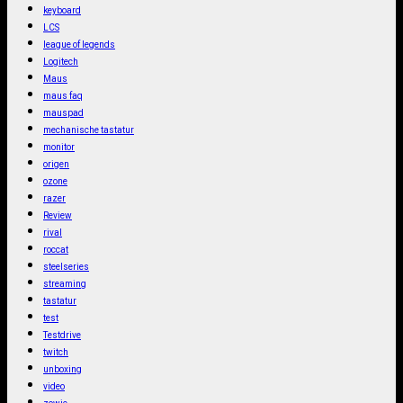
keyboard
LCS
league of legends
Logitech
Maus
maus faq
mauspad
mechanische tastatur
monitor
origen
ozone
razer
Review
rival
roccat
steelseries
streaming
tastatur
test
Testdrive
twitch
unboxing
video