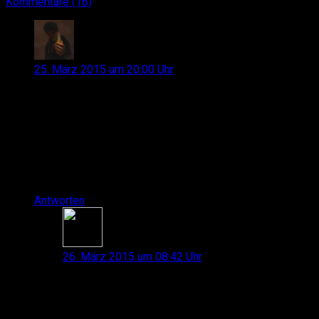
Kommentare
(16)
fischkop
sagt:
25. März 2015 um 20:00 Uhr
Hey ich hab die test über die mäuse gelesen brauch
aber eine maus für eine recht große (rechte) hand
deswegen weiß ich nicht ob die fk1 die richtige wahl ist
ich brauche diese maus für csgo und auch lol wobei ich
bei csgo mehr merke ob ich die perfekte maus habe…
bitte um antwort
lg
Antworten
Hans
sagt:
26. März 2015 um 08:42 Uhr
Moin fischkop!
Für große Hände würde ich in der Tat weder
Sensei noch die FK1 empfehlen, da dies zwar