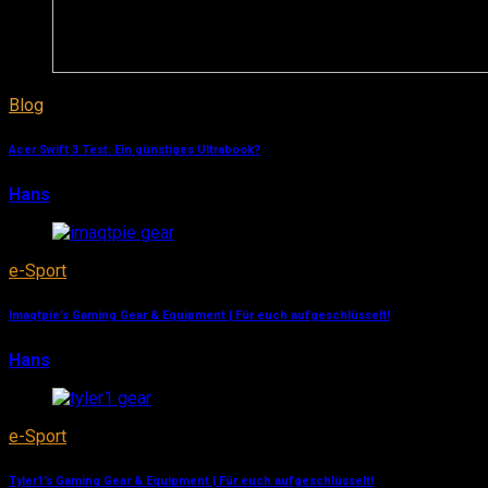
Blog
Acer Swift 3 Test: Ein günstiges Ultrabook?
Hans
28. Februar 2019
e-Sport
Imaqtpie’s Gaming Gear & Equipment | Für euch aufgeschlüsselt!
Hans
6. Januar 2019
e-Sport
Tyler1’s Gaming Gear & Equipment | Für euch aufgeschlüsselt!