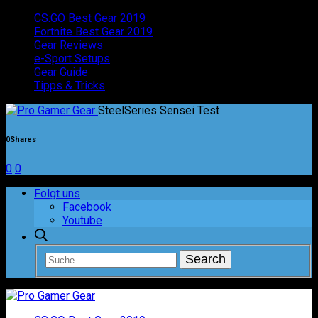
CS:GO Best Gear 2019
Fortnite Best Gear 2019
Gear Reviews
e-Sport Setups
Gear Guide
Tipps & Tricks
SteelSeries Sensei Test
0
Shares
0
0
Folgt uns
Facebook
Youtube